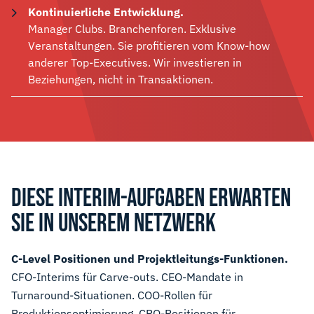
Kontinuierliche Entwicklung.
Manager Clubs. Branchenforen. Exklusive
Veranstaltungen. Sie profitieren vom Know-how
anderer Top-Executives. Wir investieren in
Beziehungen, nicht in Transaktionen.
DIESE INTERIM-AUFGABEN ERWARTEN
SIE IN UNSEREM NETZWERK
C-Level Positionen und Projektleitungs-Funktionen.
CFO-Interims für Carve-outs. CEO-Mandate in
Turnaround-Situationen. COO-Rollen für
Produktionsoptimierung. CRO-Positionen für