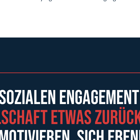
 sozialen Engagement
lschaft etwas zurüc
motivieren, sich eben