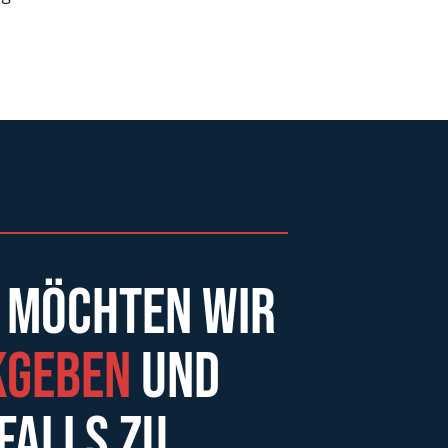
 möchten wir
kgeben
und
falls zu