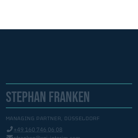
STEPHAN FRANKEN
MANAGING PARTNER, DÜSSELDORF
+49 160 746 06 08
sfranken@xqi-interim.com