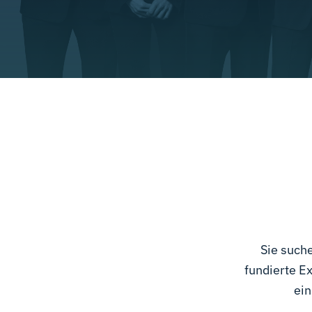
Sie such
fundierte E
ein