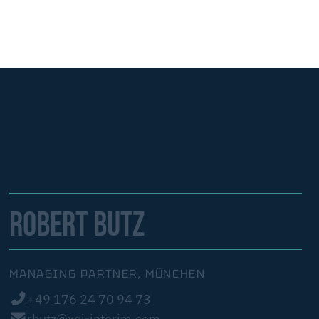
ROBERT BUTZ
MANAGING PARTNER, MÜNCHEN
+49 176 24 70 94 73
rbutz@xqi-interim.com