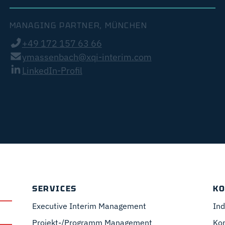
MANAGING PARTNER, MÜNCHEN
+49 172 157 63 66
ymassenbach@xqi-interim.com
LinkedIn-Profil
SERVICES
KO
Executive Interim Management
Ind
Projekt-/Programm Management
Ko