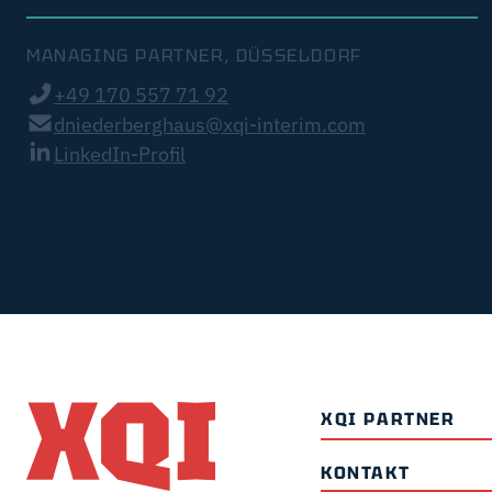
MANAGING PARTNER, DÜSSELDORF
+49 170 557 71 92
dniederberghaus@xqi-interim.com
LinkedIn-Profil
XQI PARTNER
KONTAKT