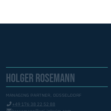
HOLGER ROSEMANN
MANAGING PARTNER, DÜSSELDORF
+49 176 38 22 52 88
hrosemann@xqi-interim.com