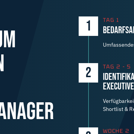
TAG 1
1
BEDARFSA
UM
Umfassendes
N
TAG 2 - 5
2
IDENTIFIK
EXECUTIV
MANAGER
Verfügbarkei
Shortlist & 
WOCHE 2