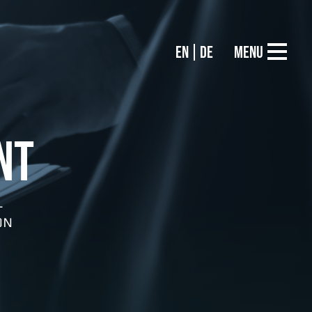
EN
DE
Menu
NT
–
ON