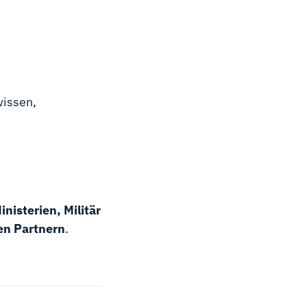
wissen,
inisterien, Militär
en Partnern
.