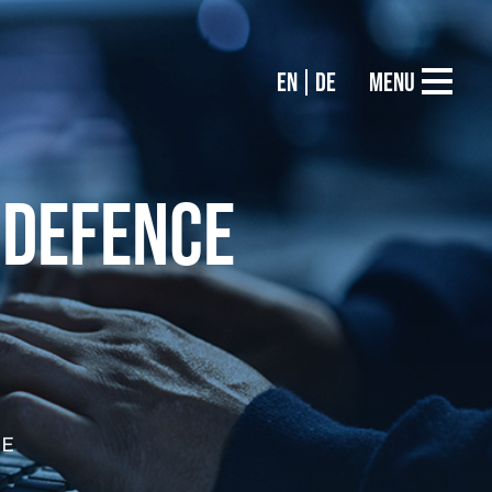
EN
DE
Menu
 DEFENCE
TE