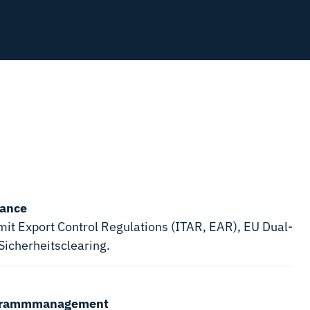
iance
it Export Control Regulations (ITAR, EAR), EU Dual-
icherheitsclearing.
ogrammmanagement