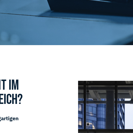
T IM
EICH?
gartigen