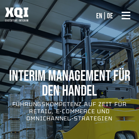
EN
DE
INTERIM MANAGEMENT FÜR
DEN HANDEL
FÜHRUNGSKOMPETENZ AUF ZEIT FÜR
RETAIL, E-COMMERCE UND
OMNICHANNEL-STRATEGIEN