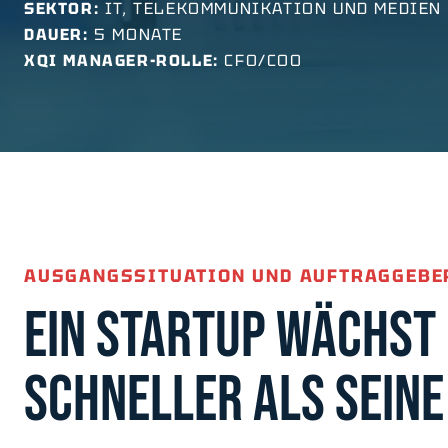
SEKTOR:
IT, TELEKOMMUNIKATION UND MEDIEN
DAUER:
5 MONATE
XQI MANAGER-ROLLE:
CFO/COO
AUSGANGSSITUATION UND AUFTRAGGEBE
EIN STARTUP WÄCHST
SCHNELLER ALS SEINE