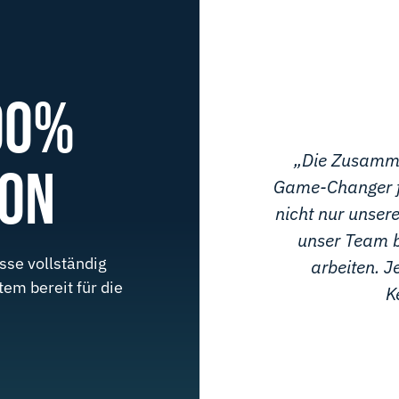
00%
„Die Zusamme
ION
Game-Changer fü
nicht nur unser
unser Team be
se vollständig
arbeiten. J
tem bereit für die
K