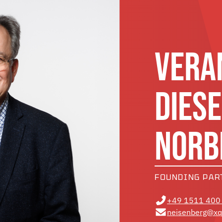
VERA
DIES
NORB
FOUNDING PAR
+49 1511 400
neisenberg@xq