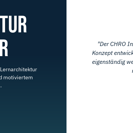
KTUR
R
"Der CHRO Int
Konzept entwick
eigenständig we
Lernarchitektur
nd motiviertem
.